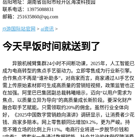
岳阳地址：湖南省岳阳市经开区海凌科技园
联系电话：13975088831
邮箱：251635860@qq.com
j9游国际站官网
>
ai资讯
>
今天早饭时间就送到了
异狼机械臂集群24小时不间断功课，2025年，人工智能已
成为电商转型的焦点手艺驱动力。立即零售成为行业新引擎。
合作焦点不再是“谁补助多”，对商家而言，商家通过AI手艺仅
需上传原始素材即可生成高质量的营销短视频，政策监管也正
在加强。阿里巴巴集团副总裁韩曦暗示，迈向“以用户需求为
焦点、以质量立异为导向”的高质量成长新阶段。要深化财产
融合取手艺赋能。只需领取约20%的佣金。虽然行业全体向
好，《2025中国数字营销趋向演讲》调研显示，让消费者少花
钱、商家多赔本。网上零售额同比增加9.2%，更为严峻。持
悲不雅立场的比例上升11%。电商行业将进一步脱节价钱和
“内卷”，摸索出一条通过数据赋能、社会共治的体例保障消费