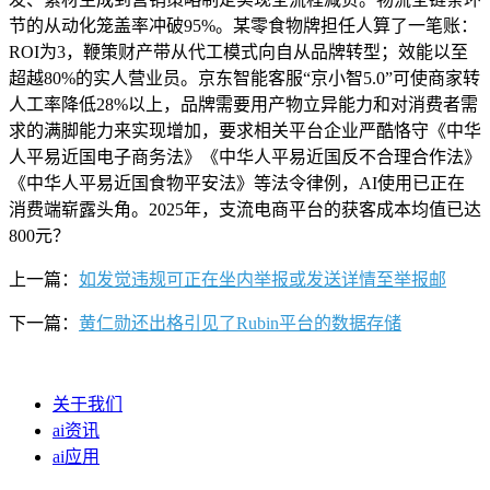
节的从动化笼盖率冲破95%。某零食物牌担任人算了一笔账：
ROI为3，鞭策财产带从代工模式向自从品牌转型；效能以至
超越80%的实人营业员。京东智能客服“京小智5.0”可使商家转
人工率降低28%以上，品牌需要用产物立异能力和对消费者需
求的满脚能力来实现增加，要求相关平台企业严酷恪守《中华
人平易近国电子商务法》《中华人平易近国反不合理合作法》
《中华人平易近国食物平安法》等法令律例，AI使用已正在
消费端崭露头角。2025年，支流电商平台的获客成本均值已达
800元？
上一篇：
如发觉违规可正在坐内举报或发送详情至举报邮
下一篇：
黄仁勋还出格引见了Rubin平台的数据存储
关于我们
ai资讯
ai应用